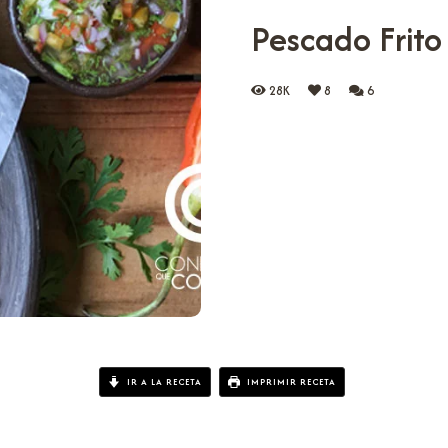
Pescado Frito
28K
8
6
IR A LA RECETA
IMPRIMIR RECETA