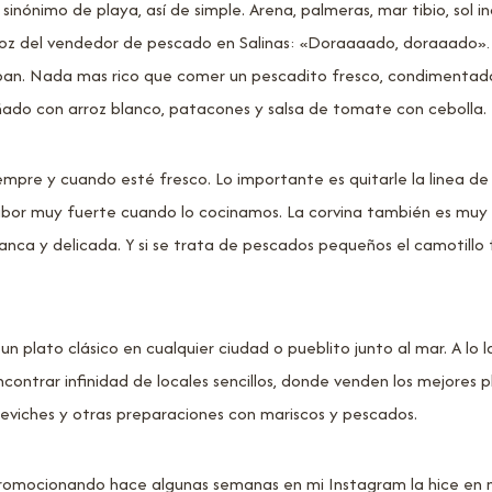
 sinónimo de playa, así de simple. Arena, palmeras, mar tibio, sol
voz del vendedor de pescado en Salinas: «Doraaaado, doraaado»…
an. Nada mas rico que comer un pescadito fresco, condimentado
do con arroz blanco, patacones y salsa de tomate con cebolla.
mpre y cuando esté fresco. Lo importante es quitarle la linea de
sabor muy fuerte cuando lo cocinamos. La corvina también es muy 
nca y delicada. Y si se trata de pescados pequeños el camotillo fr
n plato clásico en cualquier ciudad o pueblito junto al mar. A lo 
ontrar infinidad de locales sencillos, donde venden los mejores p
ceviches y otras preparaciones con mariscos y pescados.
romocionando hace algunas semanas en mi Instagram la hice en 