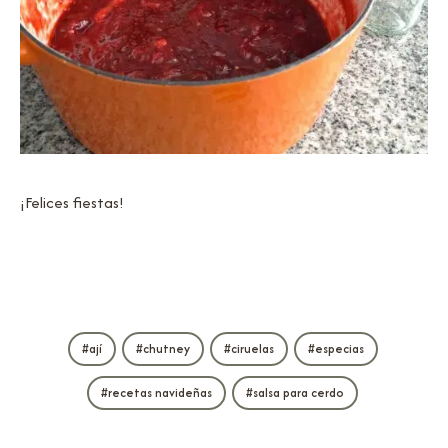
¡Felices fiestas!
ají
chutney
ciruelas
especias
recetas navideñas
salsa para cerdo