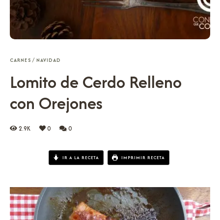
CARNES
/
NAVIDAD
Lomito de Cerdo Relleno
con Orejones
2.9K
0
0
IR A LA RECETA
IMPRIMIR RECETA