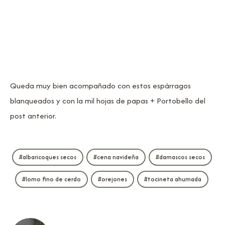
Queda muy bien acompañado con estos espárragos
blanqueados y con la mil hojas de papas + Portobello del
post anterior.
albaricoques secos
cena navideña
damascos secos
lomo fino de cerdo
orejones
tocineta ahumada