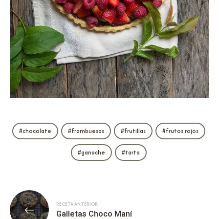
chocolate
frambuesas
frutillas
frutos rojos
ganache
tarta
RECETA ANTERIOR
Galletas Choco Maní