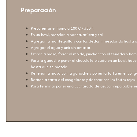
Preparación
Precalentar el horno a 180 C / 350 F.
En un bowl, mezclar la harina, azúcar y sal.
Agregar la mantequilla y con los dedos ir mezclando hasta 
Agregar el agua y unir sin amasar.
Estirar la masa, forrar el molde, pinchar con el tenedor y hor
Para la ganache poner el chocolate picado en un bowl, hacer
hasta que se mezcle.
Rellenar la masa con la ganache y poner la tarta en el cong
Retirar la tarta del congelador y decorar con los frutos rojos.
Para terminar poner una cucharada de azúcar impalpable en u