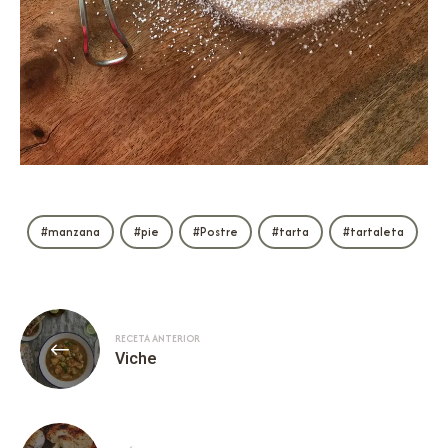
manzana
pie
Postre
tarta
tartaleta
RECETA ANTERIOR
Viche