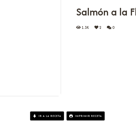
Salmón a la F
1.3K
2
0
IR A LA RECETA
IMPRIMIR RECETA