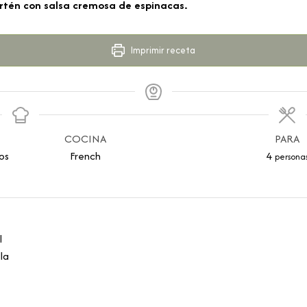
artén con salsa cremosa de espinacas.
Imprimir receta
COCINA
PARA
os
French
4
persona
l
la