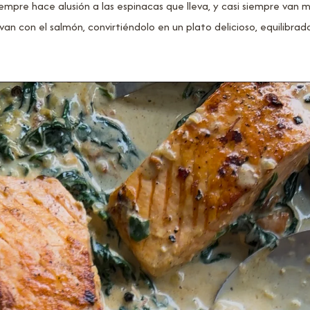
empre hace alusión a las espinacas que lleva, y casi siempre van 
van con el salmón, convirtiéndolo en un plato delicioso, equilibra