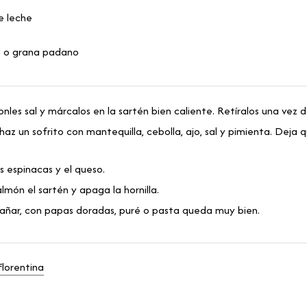
e leche
 o grana padano
ponles sal y márcalos en la sartén bien caliente. Retíralos una vez 
haz un sofrito con mantequilla, cebolla, ajo, sal y pimienta. Deja 
s espinacas y el queso.
almón el sartén y apaga la hornilla.
pañar, con papas doradas, puré o pasta queda muy bien.
Florentina