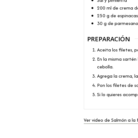
Sal y pimienta
200
ml
de crema d
250
g
de espinacas
30
g
de parmesano
PREPARACIÓN
Aceita los filetes, 
En la misma sartén 
cebolla.
Agrega la crema, la
Pon los filetes de s
Si lo quieres acom
Ver video de Salmón a la 