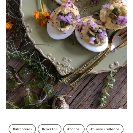
alcaparras
cocktail
coctel
huevos rellenos