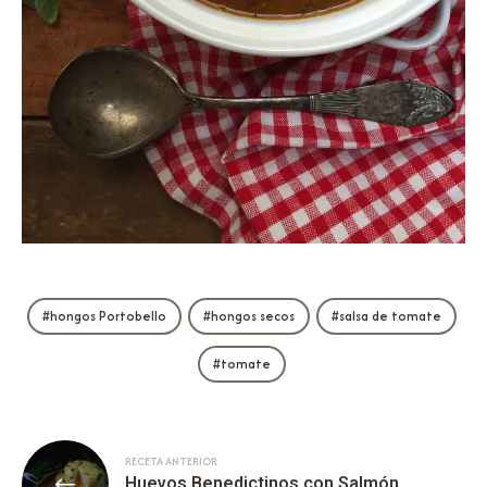
hongos Portobello
hongos secos
salsa de tomate
tomate
RECETA ANTERIOR
Huevos Benedictinos con Salmón