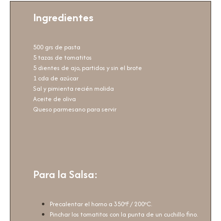
Ingredientes
500 grs de pasta
5 tazas de tomatitos
5 dientes de ajo, partidos y sin el brote
1 cda de azúcar
Sal y pimienta recién molida
Aceite de oliva
Queso parmesano para servir
Para la Salsa:
Precalentar el horno a 350ºF / 200ºC.
Pinchar los tomatitos con la punta de un cuchillo fino.