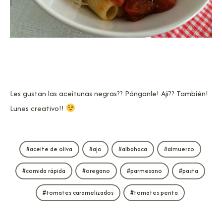
Les gustan las aceitunas negras?? Pónganle! Ají?? También!
Lunes creativo!!
aceite de oliva
ajo
albahaca
almuerzo
comida rápida
oregano
parmesano
pasta
tomates caramelizados
tomates perita