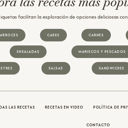
ra las recetas más pop
iquetas facilitan la exploración de opciones deliciosas con u
ARROCES
CAKES
CARNES
ENSALADAS
MARISCOS Y PESCADOS
STRES
SALSAS
SANDWICHES
DAS LAS RECETAS
RECETAS EN VIDEO
POLÍTICA DE PR
CONTACTO