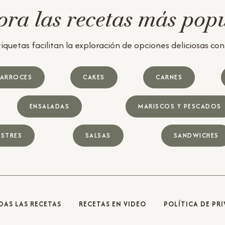
ra las recetas más pop
iquetas facilitan la exploración de opciones deliciosas con u
ARROCES
CAKES
CARNES
ENSALADAS
MARISCOS Y PESCADOS
STRES
SALSAS
SANDWICHES
DAS LAS RECETAS
RECETAS EN VIDEO
POLÍTICA DE PR