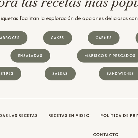
ra las recetas más pop
iquetas facilitan la exploración de opciones deliciosas con u
ARROCES
CAKES
CARNES
ENSALADAS
MARISCOS Y PESCADOS
STRES
SALSAS
SANDWICHES
DAS LAS RECETAS
RECETAS EN VIDEO
POLÍTICA DE PR
CONTACTO