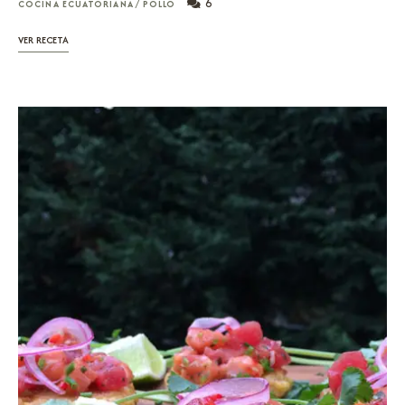
6
COCINA ECUATORIANA
/
POLLO
VER RECETA