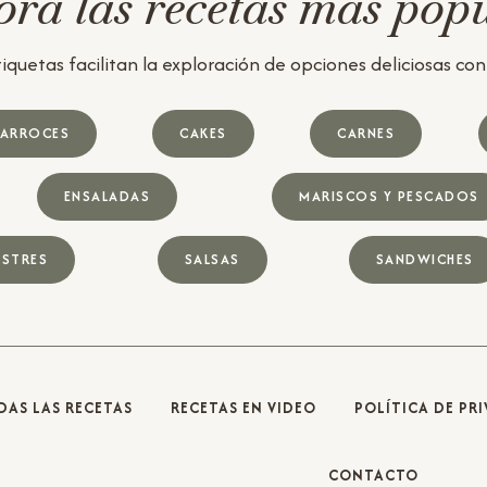
ra las recetas más pop
iquetas facilitan la exploración de opciones deliciosas con u
ARROCES
CAKES
CARNES
ENSALADAS
MARISCOS Y PESCADOS
STRES
SALSAS
SANDWICHES
DAS LAS RECETAS
RECETAS EN VIDEO
POLÍTICA DE PR
CONTACTO