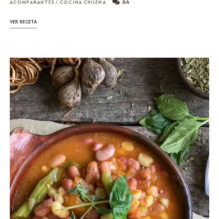
64
ACOMPAÑANTES
/
COCINA CHILENA
VER RECETA