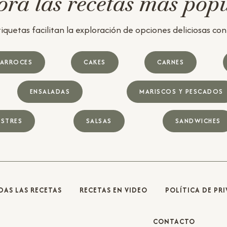
ra las recetas más pop
iquetas facilitan la exploración de opciones deliciosas con u
ARROCES
CAKES
CARNES
ENSALADAS
MARISCOS Y PESCADOS
STRES
SALSAS
SANDWICHES
DAS LAS RECETAS
RECETAS EN VIDEO
POLÍTICA DE PR
CONTACTO