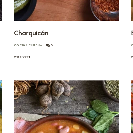
Charquicán
COCINA CHILENA
0
C
VER RECETA
V