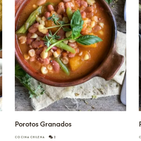
Porotos Granados
COCINA CHILENA
2
C